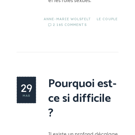
et les rôles sexués.
ANNE-MARIE WOLSFELT
LE COUPLE
2 165 COMMENTS
Pourquoi est-
29
ce si difficile
MAR
?
Il existe un profond décalage