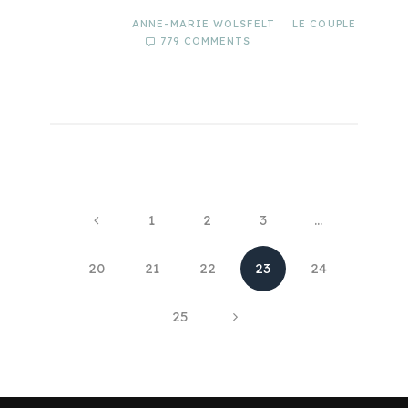
ANNE-MARIE WOLSFELT
LE COUPLE
779 COMMENTS
1
2
3
…
20
21
22
23
24
25